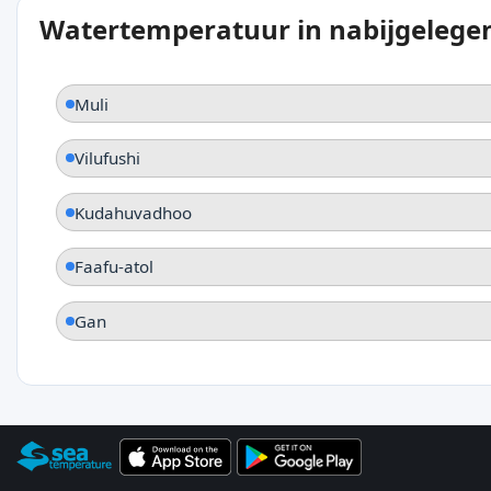
Watertemperatuur in nabijgelegen
Muli
Vilufushi
Kudahuvadhoo
Faafu-atol
Gan