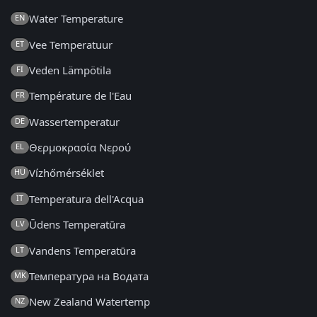
Water Temperature
EN
Vee Temperatuur
ET
Veden Lämpötila
FI
Température de l'Eau
FR
Wassertemperatur
DE
Θερμοκρασία Νερού
EL
Vízhőmérséklet
HU
Temperatura dell'Acqua
IT
Ūdens Temperatūra
LV
Vandens Temperatūra
LT
Температура на Водата
MK
New Zealand Watertemp
NZ