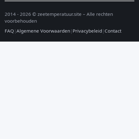
2014 - 2026 © zeetemperatuur.site – Alle rechten
voorbehouden
FAQ
|
Algemene Voorwaarden
|
Privacybeleid
|
Contact