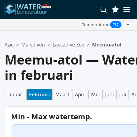
Temperatuur:
°C
°F
Uw Favoriete Locaties:
Azië
>
Malediven
>
Laccadive Zee
>
Meemu-atol
Uw favorietenlijst is leeg.
Meemu-atol — Wate
in februari
Januari
Februari
Maart
April
Mei
Juni
Juli
Au
Min - Max watertemp.