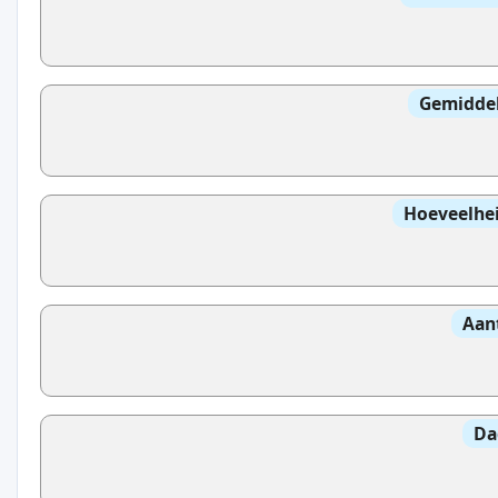
Gemidde
Hoeveelhei
Aan
Da