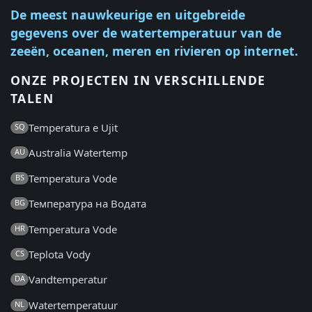
De meest nauwkeurige en uitgebreide
gegevens over de watertemperatuur van de
zeeën, oceanen, meren en rivieren op internet.
ONZE PROJECTEN IN VERSCHILLENDE
TALEN
Temperatura e Ujit
SQ
Australia Watertemp
AU
Temperatura Vode
BS
Температура на Водата
BG
Temperatura Vode
HR
Teplota Vody
CS
Vandtemperatur
DA
Watertemperatuur
NL