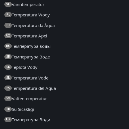
Vanntemperatur
NO
Temperatura Wody
PL
Temperatura da Água
PT
Temperatura Apei
RO
Температура воды
RU
Температура Воде
SR
Teplota Vody
SK
Temperatura Vode
SL
Temperatura del Agua
ES
Vattentemperatur
SV
Su Sıcaklığı
TR
Температура Води
UK