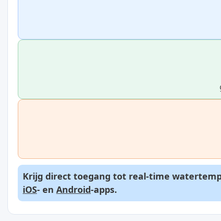
Krijg direct toegang tot real-time watertem
iOS
- en
Android
-apps.