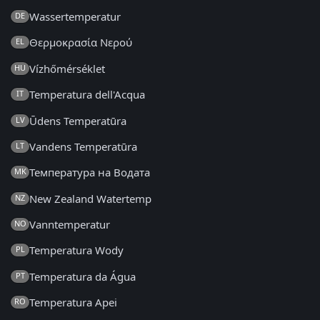
Wassertemperatur
DE
Θερμοκρασία Νερού
EL
Vízhőmérséklet
HU
Temperatura dell'Acqua
IT
Ūdens Temperatūra
LV
Vandens Temperatūra
LT
Температура на Водата
MK
New Zealand Watertemp
NZ
Vanntemperatur
NO
Temperatura Wody
PL
Temperatura da Água
PT
Temperatura Apei
RO