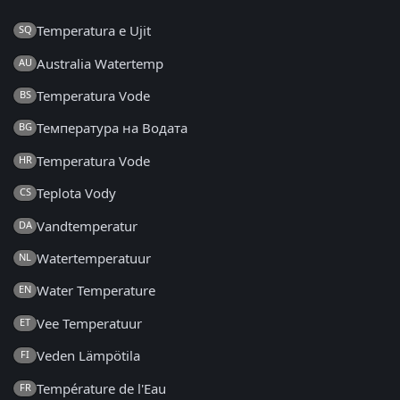
Temperatura e Ujit
SQ
Australia Watertemp
AU
Temperatura Vode
BS
Температура на Водата
BG
Temperatura Vode
HR
Teplota Vody
CS
Vandtemperatur
DA
Watertemperatuur
NL
Water Temperature
EN
Vee Temperatuur
ET
Veden Lämpötila
FI
Température de l'Eau
FR