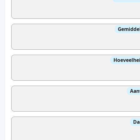
Gemidde
Hoeveelhei
Aan
Da