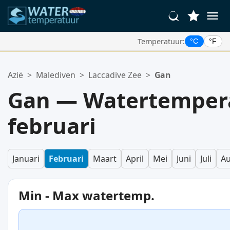
Temperatuur:
°C
°F
Uw Favoriete Locaties:
Azië
>
Malediven
>
Laccadive Zee
>
Gan
Uw favorietenlijst is leeg.
Gan — Watertempera
februari
Januari
Februari
Maart
April
Mei
Juni
Juli
Au
Min - Max watertemp.