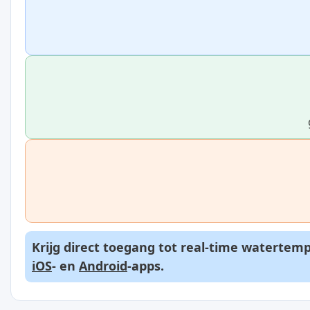
Krijg direct toegang tot real-time watertem
iOS
- en
Android
-apps.