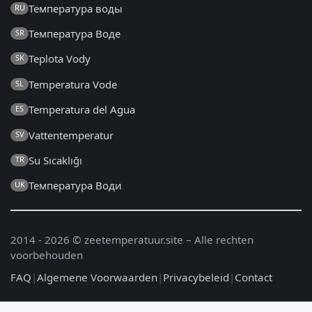
Температура воды
RU
Температура Воде
SR
Teplota Vody
SK
Temperatura Vode
SL
Temperatura del Agua
ES
Vattentemperatur
SV
Su Sıcaklığı
TR
Температура Води
UK
2014 - 2026 © zeetemperatuur.site – Alle rechten
voorbehouden
FAQ
|
Algemene Voorwaarden
|
Privacybeleid
|
Contact