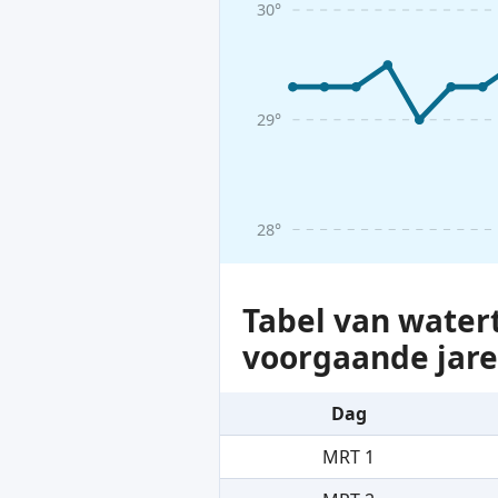
30°
29°
28°
Tabel van water
voorgaande jar
Dag
MRT 1