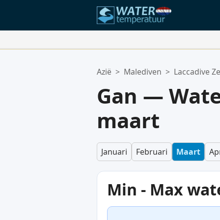
Uw Favoriete Locaties:
Azië
>
Malediven
>
Laccadive Z
Uw favorietenlijst is leeg.
Gan — Wate
maart
Januari
Februari
Maart
Apr
Min - Max wat