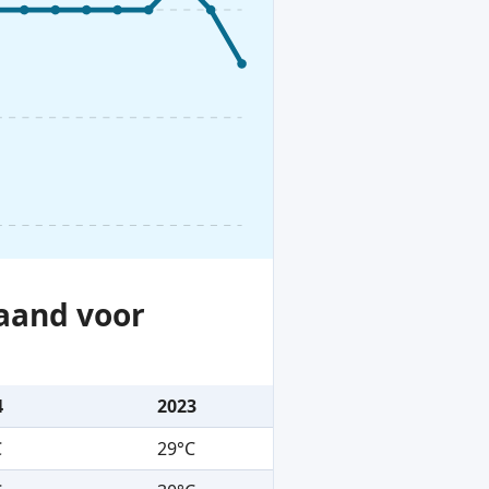
aand voor
4
2023
C
29°C