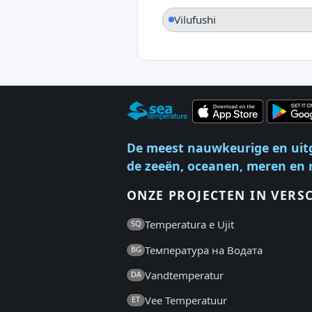
Vilufushi
De meest nauwkeurige en uit
de zeeën, oceanen, meren en r
ONZE PROJECTEN IN VERS
Temperatura e Ujit
SQ
Температура на Водата
BG
Vandtemperatur
DA
Vee Temperatuur
ET