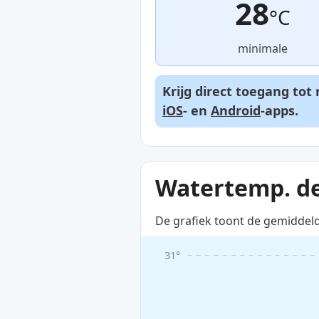
28
°C
minimale
Krijg direct toegang to
iOS
- en
Android
-apps.
Watertemp. d
De grafiek toont de gemiddel
31°