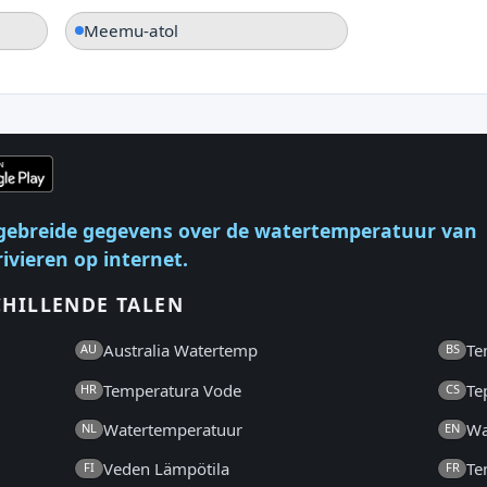
Meemu-atol
gebreide gegevens over de watertemperatuur van
ivieren op internet.
CHILLENDE TALEN
Australia Watertemp
Te
AU
BS
Temperatura Vode
Te
HR
CS
Watertemperatuur
Wa
NL
EN
Veden Lämpötila
Te
FI
FR