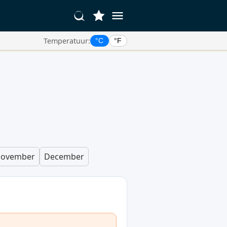
Temperatuur:
°C
°F
ovember
December