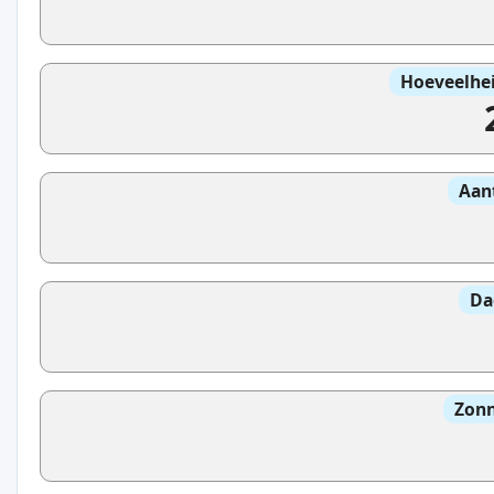
Hoeveelhei
Aan
Da
Zonn