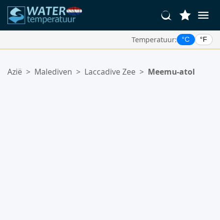
Temperatuur:
°C
°F
Uw Favoriete Locaties:
Azië
>
Malediven
>
Laccadive Zee
>
Meemu-atol
Uw favorietenlijst is leeg.