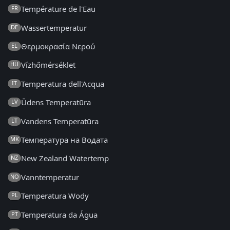
Température de l'Eau
FR
Wassertemperatur
DE
Θερμοκρασία Νερού
EL
Vízhőmérséklet
HU
Temperatura dell'Acqua
IT
Ūdens Temperatūra
LV
Vandens Temperatūra
LT
Температура на Водата
MK
New Zealand Watertemp
NZ
Vanntemperatur
NO
Temperatura Wody
PL
Temperatura da Água
PT