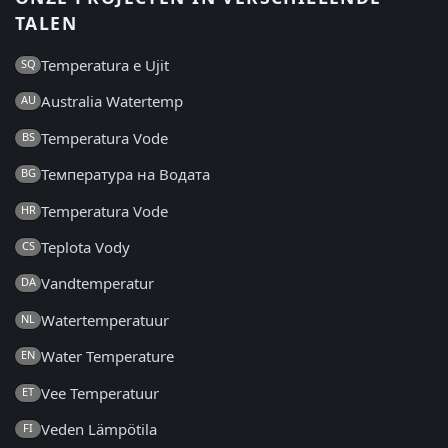
TALEN
Temperatura e Ujit
SQ
Australia Watertemp
AU
Temperatura Vode
BS
Температура на Водата
BG
Temperatura Vode
HR
Teplota Vody
CS
Vandtemperatur
DA
Watertemperatuur
NL
Water Temperature
EN
Vee Temperatuur
ET
Veden Lämpötila
FI