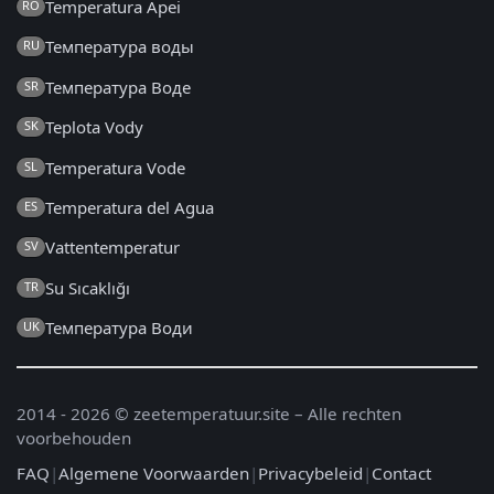
Temperatura Apei
RO
Температура воды
RU
Температура Воде
SR
Teplota Vody
SK
Temperatura Vode
SL
Temperatura del Agua
ES
Vattentemperatur
SV
Su Sıcaklığı
TR
Температура Води
UK
2014 - 2026 © zeetemperatuur.site – Alle rechten
voorbehouden
FAQ
|
Algemene Voorwaarden
|
Privacybeleid
|
Contact