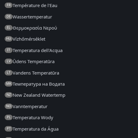
Température de l'Eau
FR
Wassertemperatur
DE
Θερμοκρασία Νερού
EL
Vízhőmérséklet
HU
Temperatura dell'Acqua
IT
Ūdens Temperatūra
LV
Vandens Temperatūra
LT
Температура на Водата
MK
New Zealand Watertemp
NZ
Vanntemperatur
NO
Temperatura Wody
PL
Temperatura da Água
PT