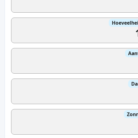
Hoeveelhei
Aan
Da
Zonn