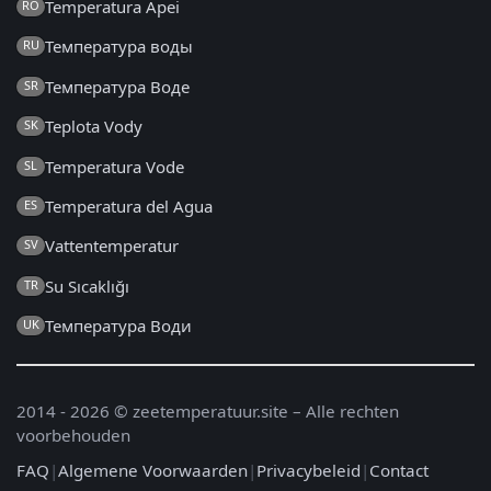
Temperatura Apei
RO
Температура воды
RU
Температура Воде
SR
Teplota Vody
SK
Temperatura Vode
SL
Temperatura del Agua
ES
Vattentemperatur
SV
Su Sıcaklığı
TR
Температура Води
UK
2014 - 2026 © zeetemperatuur.site – Alle rechten
voorbehouden
FAQ
|
Algemene Voorwaarden
|
Privacybeleid
|
Contact