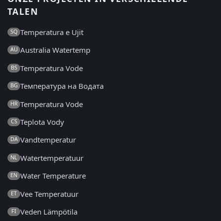
TALEN
Temperatura e Ujit
SQ
Australia Watertemp
AU
Temperatura Vode
BS
Температура на Водата
BG
Temperatura Vode
HR
Teplota Vody
CS
Vandtemperatur
DA
Watertemperatuur
NL
Water Temperature
EN
Vee Temperatuur
ET
Veden Lämpötila
FI