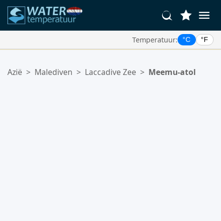
Temperatuur:
°C
°F
Uw Favoriete Locaties:
Azië
>
Malediven
>
Laccadive Zee
>
Meemu-atol
Uw favorietenlijst is leeg.