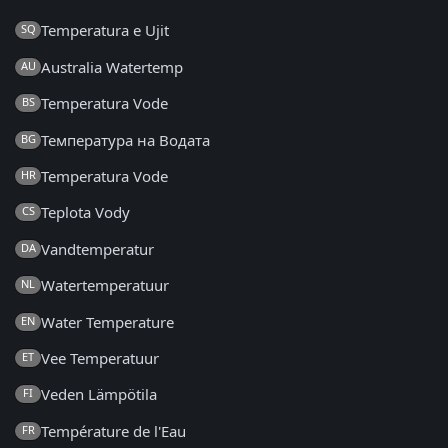
Temperatura e Ujit
SQ
Australia Watertemp
AU
Temperatura Vode
BS
Температура на Водата
BG
Temperatura Vode
HR
Teplota Vody
CS
Vandtemperatur
DA
Watertemperatuur
NL
Water Temperature
EN
Vee Temperatuur
ET
Veden Lämpötila
FI
Température de l'Eau
FR