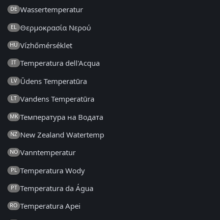
Wassertemperatur
DE
Θερμοκρασία Νερού
EL
Vízhőmérséklet
HU
Temperatura dell'Acqua
IT
Ūdens Temperatūra
LV
Vandens Temperatūra
LT
Температура на Водата
MK
New Zealand Watertemp
NZ
Vanntemperatur
NO
Temperatura Wody
PL
Temperatura da Água
PT
Temperatura Apei
RO