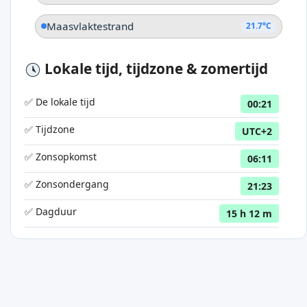
Maasvlaktestrand
21.7°C
Lokale tijd, tijdzone & zomertijd
✅ De lokale tijd
00:21
✅ Tijdzone
UTC+2
✅ Zonsopkomst
06:11
✅ Zonsondergang
21:23
✅ Dagduur
15 h 12 m