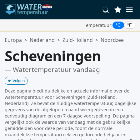
Temperatuur:
°C
°F
Uw Favoriete Locaties:
Europa
>
Nederland
>
Zuid-Holland
>
Noordzee
Uw favorietenlijst is leeg.
Scheveningen
— Watertemperatuur vandaag
★
Volgen
Deze pagina biedt duidelijke en actuele informatie over de
watertemperatuur voor Scheveningen (Zuid-Holland,
Nederland). Ze bevat de huidige watertemperatuur, dagelijkse
gegevens van de afgelopen maand weergegeven in een
eenvoudig diagram en een 7-daagse voorspelling. De pagina
vergelijkt ook de waarde van vandaag met de gebruikelijke
gemiddelden voor deze periode, toont de normale
maandelijkse temperatuurreeksen gedurende het jaar en