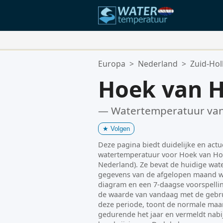
Uw Favoriete Locaties:
Europa
>
Nederland
>
Zuid-Hol
Uw favorietenlijst is leeg.
Hoek van H
— Watertemperatuur va
★
Volgen
Deze pagina biedt duidelijke en actu
watertemperatuur voor Hoek van Hol
Nederland). Ze bevat de huidige wat
gegevens van de afgelopen maand w
diagram en een 7-daagse voorspellin
de waarde van vandaag met de gebru
deze periode, toont de normale maa
gedurende het jaar en vermeldt nabi