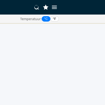
Temperatuur:
°C
°F