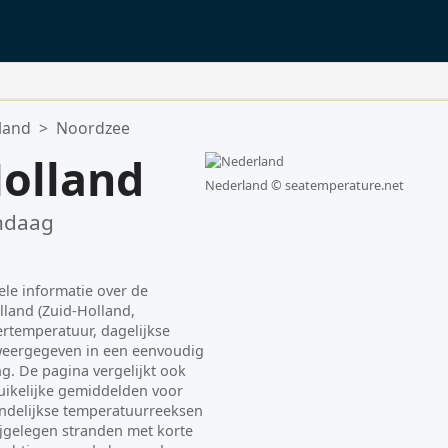
land
>
Noordzee
olland
Nederland ©
seatemperature.net
ndaag
ele informatie over de
land (Zuid-Holland,
ertemperatuur, dagelijkse
eergegeven in een eenvoudig
g. De pagina vergelijkt ook
ikelijke gemiddelden voor
ndelijkse temperatuurreeksen
jgelegen stranden met korte