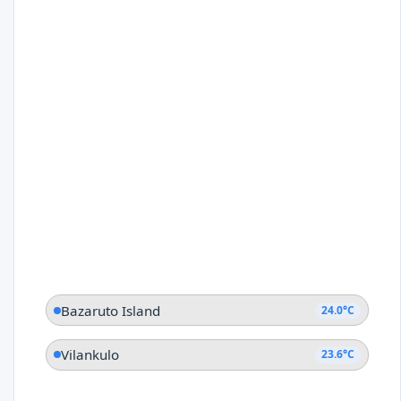
Bazaruto Island
24.0°C
Vilankulo
23.6°C