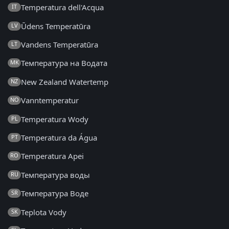
Temperatura dell'Acqua
IT
Ūdens Temperatūra
LV
Vandens Temperatūra
LT
Температура на Водата
MK
New Zealand Watertemp
NZ
Vanntemperatur
NO
Temperatura Wody
PL
Temperatura da Água
PT
Temperatura Apei
RO
Температура воды
RU
Температура Воде
SR
Teplota Vody
SK