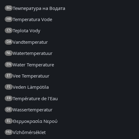
Температура на Водата
BG
Temperatura Vode
HR
Teplota Vody
CS
Vandtemperatur
DA
Watertemperatuur
NL
Water Temperature
EN
Vee Temperatuur
ET
Veden Lämpötila
FI
Température de l'Eau
FR
Wassertemperatur
DE
Θερμοκρασία Νερού
EL
Vízhőmérséklet
HU