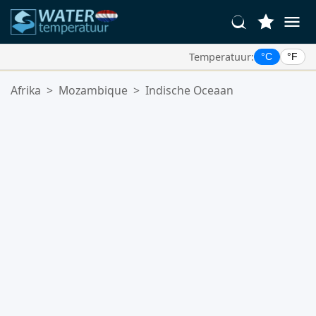
Temperatuur:
°C
°F
Uw Favoriete Locaties:
Afrika
>
Mozambique
>
Indische Oceaan
Uw favorietenlijst is leeg.