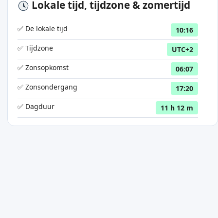
Lokale tijd, tijdzone & zomertijd
✅ De lokale tijd
10:16
✅ Tijdzone
UTC+2
✅ Zonsopkomst
06:07
✅ Zonsondergang
17:20
✅ Dagduur
11 h 12 m