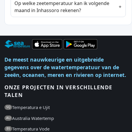
Op welke zeetemperatuur kan ik volgende
maand in Inhassoro rekenen?
De meest nauwkeurige en uitgebreide
gegevens over de watertemperatuur van de
zeeën, oceanen, meren en rivieren op internet.
ONZE PROJECTEN IN VERSCHILLENDE
TALEN
Temperatura e Ujit
SQ
Australia Watertemp
AU
Temperatura Vode
BS