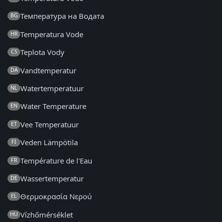
Температура на Водата
BG
Temperatura Vode
HR
Teplota Vody
CS
Vandtemperatur
DA
Watertemperatuur
NL
Water Temperature
EN
Vee Temperatuur
ET
Veden Lämpötila
FI
Température de l'Eau
FR
Wassertemperatur
DE
Θερμοκρασία Νερού
EL
Vízhőmérséklet
HU