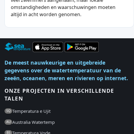
omstandigheden en waarschuwingen moeten
altijd in acht worden genomen.
De meest nauwkeurige en uitgebreide
gegevens over de watertemperatuur van de
zeeën, oceanen, meren en rivieren op internet.
ONZE PROJECTEN IN VERSCHILLENDE
TALEN
Temperatura e Ujit
SQ
Australia Watertemp
AU
Temperatura Vode
BS