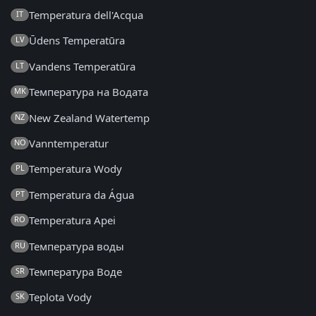
Temperatura dell'Acqua
IT
Ūdens Temperatūra
LV
Vandens Temperatūra
LT
Температура на Водата
MK
New Zealand Watertemp
NZ
Vanntemperatur
NO
Temperatura Wody
PL
Temperatura da Água
PT
Temperatura Apei
RO
Температура воды
RU
Температура Воде
SR
Teplota Vody
SK