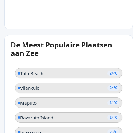
21°C
De Meest Populaire Plaatsen
Maputo
aan Zee
Tofo Beach
24°C
Vilankulo
24°C
Maputo
21°C
Bazaruto Island
24°C
Inhassoro
23°C