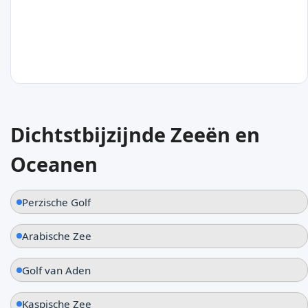
Oman
28
°C
Dichtstbijzijnde Zeeën en
Sur
Oceanen
Oman
Perzische Golf
Arabische Zee
Golf van Aden
Kaspische Zee