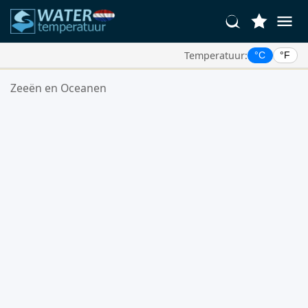
Temperatuur:
°C
°F
Uw Favoriete Locaties:
Zeeën en Oceanen
Uw favorietenlijst is leeg.