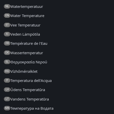
Watertemperatuur
NL
Water Temperature
EN
Vee Temperatuur
ET
Veden Lämpötila
FI
Température de l'Eau
FR
Wassertemperatur
DE
Θερμοκρασία Νερού
EL
Vízhőmérséklet
HU
Temperatura dell'Acqua
IT
Ūdens Temperatūra
LV
Vandens Temperatūra
LT
Температура на Водата
MK