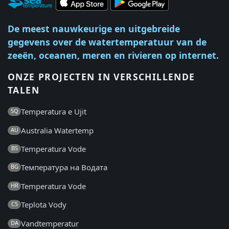
De meest nauwkeurige en uitgebreide
gegevens over de watertemperatuur van de
zeeën, oceanen, meren en rivieren op internet.
ONZE PROJECTEN IN VERSCHILLENDE
TALEN
Temperatura e Ujit
SQ
Australia Watertemp
AU
Temperatura Vode
BS
Температура на Водата
BG
Temperatura Vode
HR
Teplota Vody
CS
Vandtemperatur
DA