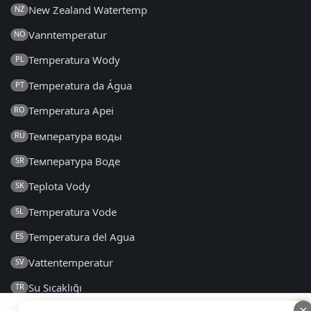
New Zealand Watertemp
NZ
Vanntemperatur
NO
Temperatura Wody
PL
Temperatura da Água
PT
Temperatura Apei
RO
Температура воды
RU
Температура Воде
SR
Teplota Vody
SK
Temperatura Vode
SL
Temperatura del Agua
ES
Vattentemperatur
SV
Su Sıcaklığı
TR
×