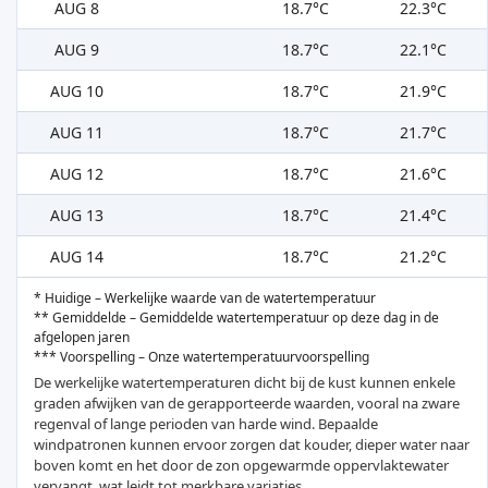
AUG 8
18.7°C
22.3°C
AUG 9
18.7°C
22.1°C
AUG 10
18.7°C
21.9°C
AUG 11
18.7°C
21.7°C
AUG 12
18.7°C
21.6°C
AUG 13
18.7°C
21.4°C
AUG 14
18.7°C
21.2°C
* Huidige – Werkelijke waarde van de watertemperatuur
** Gemiddelde – Gemiddelde watertemperatuur op deze dag in de
afgelopen jaren
*** Voorspelling – Onze watertemperatuurvoorspelling
De werkelijke watertemperaturen dicht bij de kust kunnen enkele
graden afwijken van de gerapporteerde waarden, vooral na zware
regenval of lange perioden van harde wind. Bepaalde
windpatronen kunnen ervoor zorgen dat kouder, dieper water naar
boven komt en het door de zon opgewarmde oppervlaktewater
vervangt, wat leidt tot merkbare variaties.