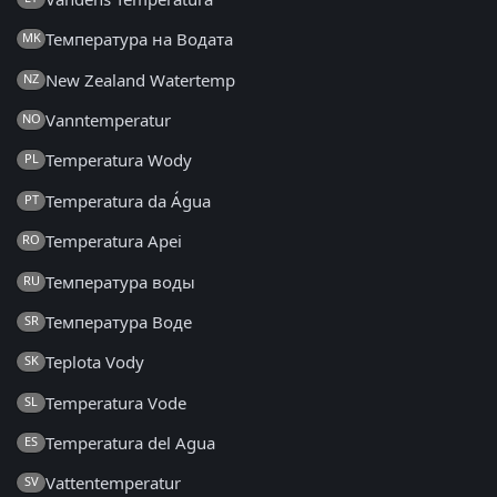
Температура на Водата
MK
New Zealand Watertemp
NZ
Vanntemperatur
NO
Temperatura Wody
PL
Temperatura da Água
PT
Temperatura Apei
RO
Температура воды
RU
Температура Воде
SR
Teplota Vody
SK
Temperatura Vode
SL
Temperatura del Agua
ES
Vattentemperatur
SV