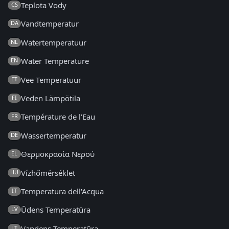
Teplota Vody
CS
Vandtemperatur
DA
Watertemperatuur
NL
Water Temperature
EN
Vee Temperatuur
ET
Veden Lämpötila
FI
Température de l'Eau
FR
Wassertemperatur
DE
Θερμοκρασία Νερού
EL
Vízhőmérséklet
HU
Temperatura dell'Acqua
IT
Ūdens Temperatūra
LV
Vandens Temperatūra
LT