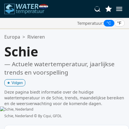
Temperatuur:
°C
°F
Uw Favoriete Locaties:
Europa
>
Rivieren
Uw favorietenlijst is leeg.
Schie
— Actuele watertemperatuur, jaarlijkse
trends en voorspelling
★
Volgen
Deze pagina biedt informatie over de huidige
watertemperatuur in de Schie, trends, maandelijkse bereiken
en de weersverwachting voor de komende dagen.
Schie, Nederland ©
By Cqui, GFDL