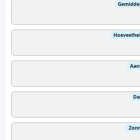
Gemidde
Hoeveelhei
Aan
Da
Zonn