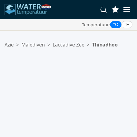
Temperatuur:
°C
°F
Uw Favoriete Locaties:
Azië
>
Malediven
>
Laccadive Zee
>
Thinadhoo
Uw favorietenlijst is leeg.