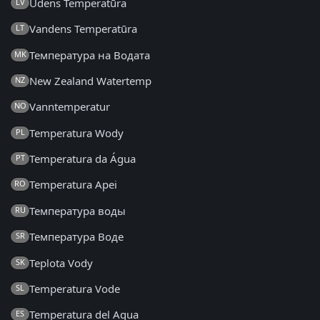
Ūdens Temperatūra
LV
Vandens Temperatūra
LT
Температура на Водата
MK
New Zealand Watertemp
NZ
Vanntemperatur
NO
Temperatura Wody
PL
Temperatura da Água
PT
Temperatura Apei
RO
Температура воды
RU
Температура Воде
SR
Teplota Vody
SK
Temperatura Vode
SL
Temperatura del Agua
ES