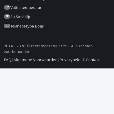
Vattentemperatur
SV
Su Sıcaklığı
TR
Температура Води
UK
2014 - 2026 © zeetemperatuur.site – Alle rechten
voorbehouden
FAQ
|
Algemene Voorwaarden
|
Privacybeleid
|
Contact