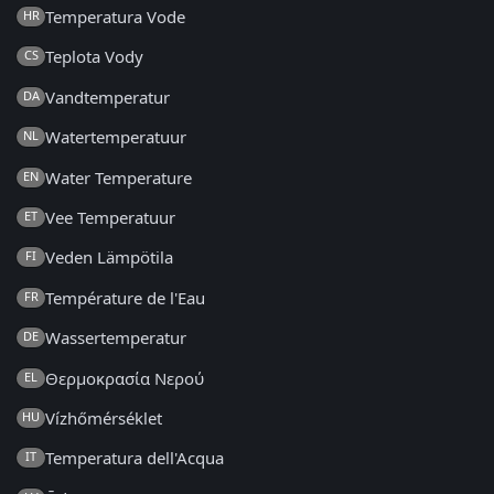
Temperatura Vode
HR
Teplota Vody
CS
Vandtemperatur
DA
Watertemperatuur
NL
Water Temperature
EN
Vee Temperatuur
ET
Veden Lämpötila
FI
Température de l'Eau
FR
Wassertemperatur
DE
Θερμοκρασία Νερού
EL
Vízhőmérséklet
HU
Temperatura dell'Acqua
IT