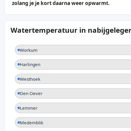
zolang je je kort daarna weer opwarmt.
Watertemperatuur in nabijgelegen
Workum
Harlingen
Westhoek
Den Oever
Lemmer
Medemblik