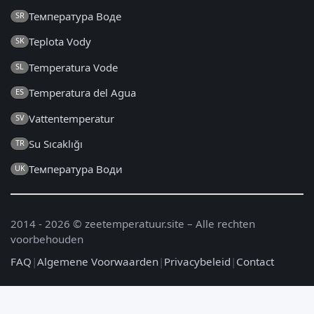
Температура Воде
SR
Teplota Vody
SK
Temperatura Vode
SL
Temperatura del Agua
ES
Vattentemperatur
SV
Su Sıcaklığı
TR
Температура Води
UK
2014 - 2026 © zeetemperatuur.site – Alle rechten
voorbehouden
FAQ
|
Algemene Voorwaarden
|
Privacybeleid
|
Contact