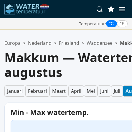
Temperatuur:
°C
°F
Uw Favoriete Locaties:
Europa
>
Nederland
>
Friesland
>
Waddenzee
>
Mak
Uw favorietenlijst is leeg.
Makkum — Watertem
augustus
Januari
Februari
Maart
April
Mei
Juni
Juli
Au
Min - Max watertemp.