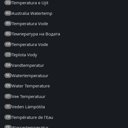
Temperatura e Ujit
SQ
Australia Watertemp
AU
Temperatura Vode
BS
Температура на Водата
BG
Temperatura Vode
HR
Teplota Vody
CS
Vandtemperatur
DA
Watertemperatuur
NL
Water Temperature
EN
Vee Temperatuur
ET
Veden Lämpötila
FI
Température de l'Eau
FR
Wassertemperatur
DE