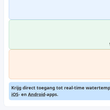
Krijg direct toegang tot real-time watertem
iOS
- en
Android
-apps.