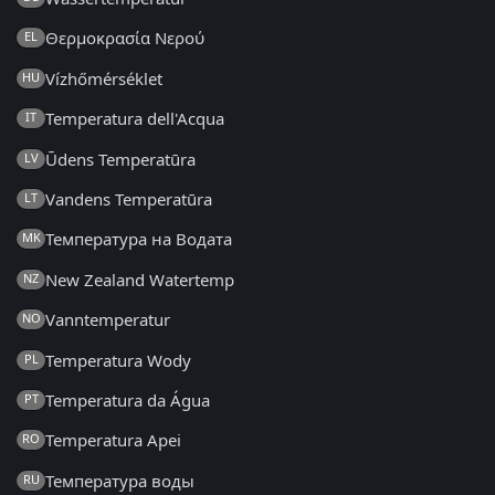
Θερμοκρασία Νερού
EL
Vízhőmérséklet
HU
Temperatura dell'Acqua
IT
Ūdens Temperatūra
LV
Vandens Temperatūra
LT
Температура на Водата
MK
New Zealand Watertemp
NZ
Vanntemperatur
NO
Temperatura Wody
PL
Temperatura da Água
PT
Temperatura Apei
RO
Температура воды
RU