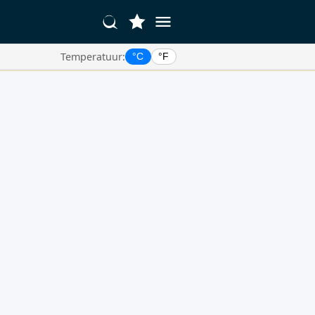
Temperatuur:
°C
°F