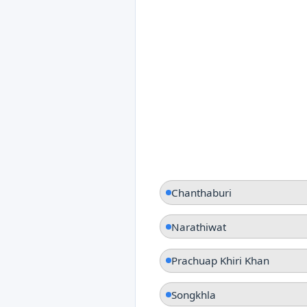
Chanthaburi
Narathiwat
Prachuap Khiri Khan
Songkhla