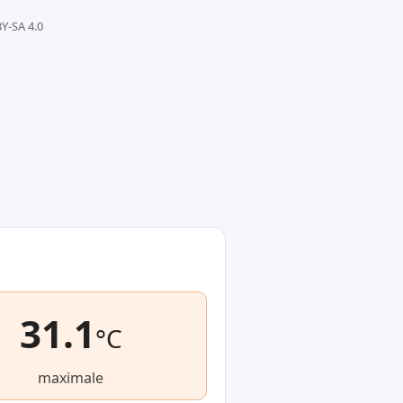
Y-SA 4.0
31.1
°C
maximale