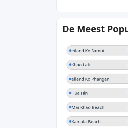
31°C
De Meest Popu
Bangkok
eiland Ko Samui
Khao Lak
eiland Ko Phangan
Hua Hin
Mai Khao Beach
Kamala Beach