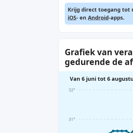
Krijg direct toegang to
iOS
- en
Android
-apps.
Grafiek van ver
gedurende de a
Van 6 juni tot 6 august
32°
31°