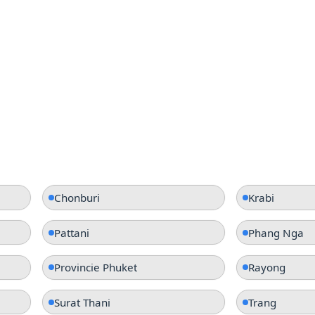
Chonburi
Krabi
Pattani
Phang Nga
Provincie Phuket
Rayong
Surat Thani
Trang