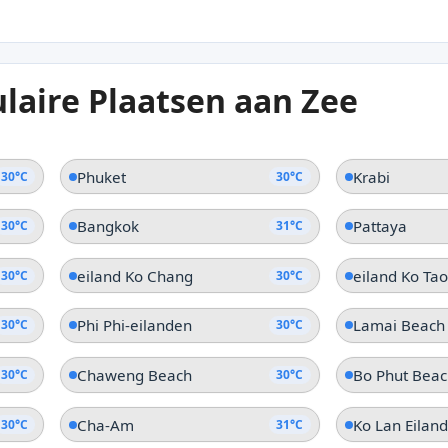
31°C
31
laire Plaatsen aan Zee
Pranburi
Kan
Prachuap Khiri Khan
Tra
Phuket
Krabi
30°C
30°C
Bangkok
Pattaya
30°C
31°C
eiland Ko Chang
eiland Ko Tao
30°C
30°C
Phi Phi-eilanden
Lamai Beach
30°C
30°C
Chaweng Beach
Bo Phut Beac
30°C
30°C
Cha-Am
Ko Lan Eiland
30°C
31°C