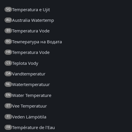
Temperatura e Ujit
SQ
Australia Watertemp
AU
Temperatura Vode
BS
Температура на Водата
BG
Temperatura Vode
HR
Teplota Vody
CS
Vandtemperatur
DA
Watertemperatuur
NL
Water Temperature
EN
Vee Temperatuur
ET
Veden Lämpötila
FI
Température de l'Eau
FR