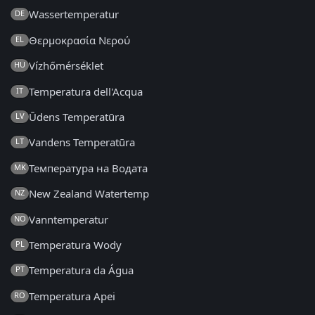
Wassertemperatur
DE
Θερμοκρασία Νερού
EL
Vízhőmérséklet
HU
Temperatura dell'Acqua
IT
Ūdens Temperatūra
LV
Vandens Temperatūra
LT
Температура на Водата
MK
New Zealand Watertemp
NZ
Vanntemperatur
NO
Temperatura Wody
PL
Temperatura da Água
PT
Temperatura Apei
RO