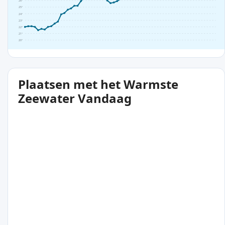
26°
25°
24°
23°
22°
21°
20°
Plaatsen met het Warmste
Zeewater Vandaag