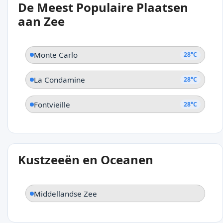
De Meest Populaire Plaatsen
Fontvieille
aan Zee
Monte Carlo
28°C
La Condamine
28°C
Fontvieille
28°C
Kustzeeën en Oceanen
Middellandse Zee