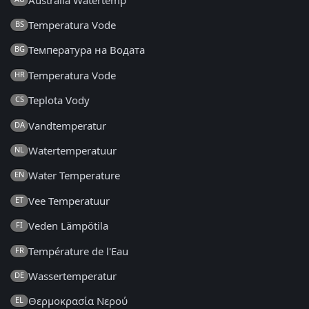
Temperatura Vode
BS
Температура на Водата
BG
Temperatura Vode
HR
Teplota Vody
CS
Vandtemperatur
DA
Watertemperatuur
NL
Water Temperature
EN
Vee Temperatuur
ET
Veden Lämpötila
FI
Température de l'Eau
FR
Wassertemperatur
DE
Θερμοκρασία Νερού
EL