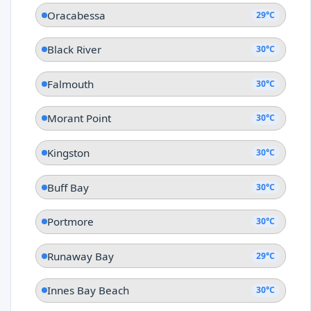
Oracabessa
29°C
Black River
30°C
Falmouth
30°C
Morant Point
30°C
Kingston
30°C
Buff Bay
30°C
Portmore
30°C
Runaway Bay
29°C
Innes Bay Beach
30°C