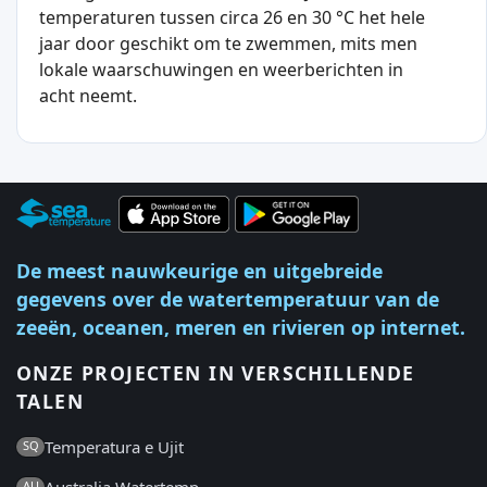
temperaturen tussen circa 26 en 30 °C het hele
jaar door geschikt om te zwemmen, mits men
lokale waarschuwingen en weerberichten in
acht neemt.
De meest nauwkeurige en uitgebreide
gegevens over de watertemperatuur van de
zeeën, oceanen, meren en rivieren op internet.
ONZE PROJECTEN IN VERSCHILLENDE
TALEN
Temperatura e Ujit
SQ
Australia Watertemp
AU