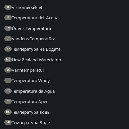
Vízhőmérséklet
HU
Temperatura dell'Acqua
IT
Ūdens Temperatūra
LV
Vandens Temperatūra
LT
Температура на Водата
MK
New Zealand Watertemp
NZ
Vanntemperatur
NO
Temperatura Wody
PL
Temperatura da Água
PT
Temperatura Apei
RO
Температура воды
RU
Температура Воде
SR