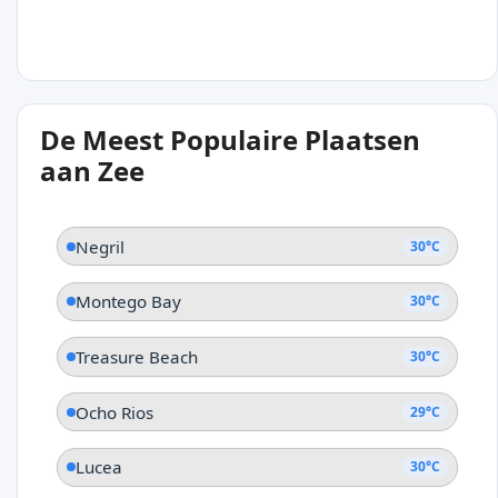
30°C
De Meest Populaire Plaatsen
Port Antonio
aan Zee
Negril
30°C
Montego Bay
30°C
Treasure Beach
30°C
Ocho Rios
29°C
Lucea
30°C