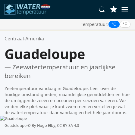
Temperatuur:
°C
°F
Uw Favoriete Locaties:
Centraal-Amerika
Uw favorietenlijst is leeg.
Guadeloupe
— Zeewatertemperatuur en jaarlijkse
bereiken
Zeetemperatuur vandaag in Guadeloupe. Leer over de
huidige omstandigheden, maandelijkse gemiddelden en hoe
de omliggende zeeën en oceanen per seizoen variëren. We
vinden elke plek waar je kunt zwemmen en vertellen je wat
de watertemperatuur daar vandaag en het hele jaar door is.
Guadeloupe ©
By Hugo Elby, CC BY-SA 4.0