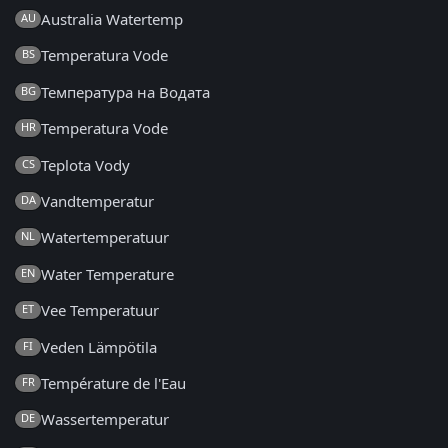
Australia Watertemp
AU
Temperatura Vode
BS
Температура на Водата
BG
Temperatura Vode
HR
Teplota Vody
CS
Vandtemperatur
DA
Watertemperatuur
NL
Water Temperature
EN
Vee Temperatuur
ET
Veden Lämpötila
FI
Température de l'Eau
FR
Wassertemperatur
DE