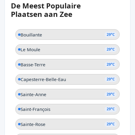
De Meest Populaire
Petit Canal
Plaatsen aan Zee
Bouillante
29°C
Le Moule
29°C
Basse-Terre
29°C
Capesterre-Belle-Eau
29°C
Sainte-Anne
29°C
Saint-François
29°C
Sainte-Rose
29°C