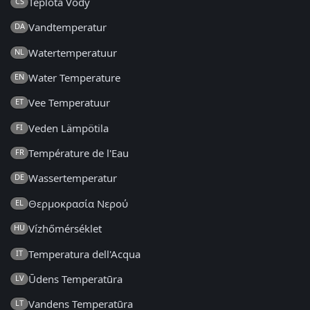
Teplota Vody
CS
Vandtemperatur
DA
Watertemperatuur
NL
Water Temperature
EN
Vee Temperatuur
ET
Veden Lämpötila
FI
Température de l'Eau
FR
Wassertemperatur
DE
Θερμοκρασία Νερού
EL
Vízhőmérséklet
HU
Temperatura dell'Acqua
IT
Ūdens Temperatūra
LV
Vandens Temperatūra
LT