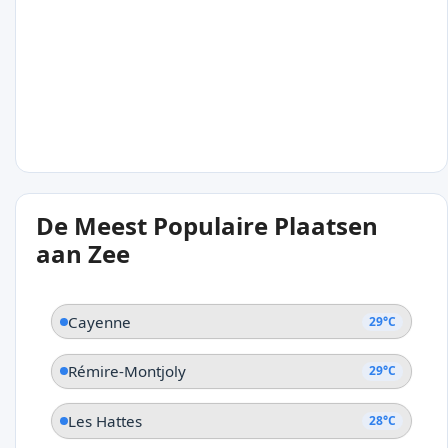
Les Hattes
28°C
De Meest Populaire Plaatsen
Kourou
aan Zee
Cayenne
29°C
Rémire-Montjoly
29°C
Les Hattes
28°C