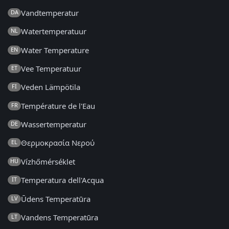
Vandtemperatur
DA
Watertemperatuur
NL
Water Temperature
EN
Vee Temperatuur
ET
Veden Lämpötila
FI
Température de l'Eau
FR
Wassertemperatur
DE
Θερμοκρασία Νερού
EL
Vízhőmérséklet
HU
Temperatura dell'Acqua
IT
Ūdens Temperatūra
LV
Vandens Temperatūra
LT