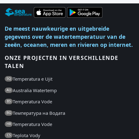
De meest nauwkeurige en uitgebreide
gegevens over de watertemperatuur van de
zeeën, oceanen, meren en rivieren op internet.
ONZE PROJECTEN IN VERSCHILLENDE
TALEN
Temperatura e Ujit
SQ
Australia Watertemp
AU
Temperatura Vode
BS
Температура на Водата
BG
Temperatura Vode
HR
Teplota Vody
CS